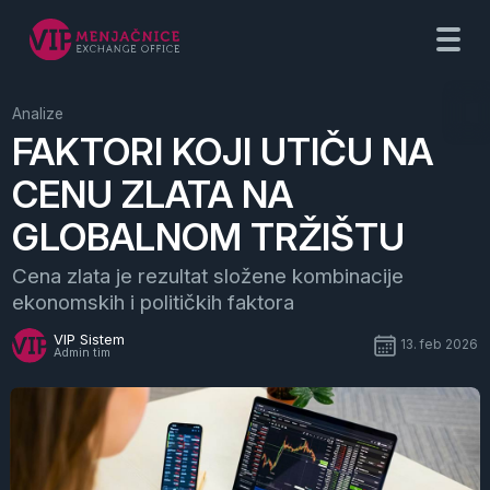
Analize
FAKTORI KOJI UTIČU NA
CENU ZLATA NA
GLOBALNOM TRŽIŠTU
Cena zlata je rezultat složene kombinacije
ekonomskih i političkih faktora
VIP Sistem
13. feb 2026
Admin tim