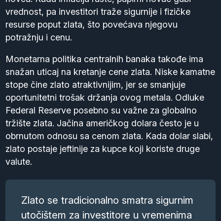
vrednost, pa investitori traže sigurnije i fizičke
resurse poput zlata, što povećava njegovu
potražnju i cenu.
Monetarna politika centralnih banaka takođe ima
snažan uticaj na kretanje cene zlata. Niske kamatne
stope čine zlato atraktivnijim, jer se smanjuje
oportunitetni trošak držanja ovog metala. Odluke
Federal Reserve posebno su važne za globalno
tržište zlata. Jačina američkog dolara često je u
obrnutom odnosu sa cenom zlata. Kada dolar slabi,
zlato postaje jeftinije za kupce koji koriste druge
valute.
Zlato se tradicionalno smatra sigurnim
utočištem za investitore u vremenima