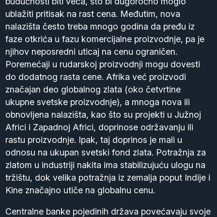
budućnosti biti veća, što bi dugoročno moglo
ublažiti pritisak na rast cena. Međutim, nova
nalazišta često treba mnogo godina da pređu iz
faze otkrića u fazu komercijalne proizvodnje, pa je
njihov neposredni uticaj na cenu ograničen.
Poremećaji u rudarskoj proizvodnji mogu dovesti
do dodatnog rasta cene. Afrika već proizvodi
značajan deo globalnog zlata (oko četvrtine
ukupne svetske proizvodnje), a mnoga nova ili
obnovljena nalazišta, kao što su projekti u Južnoj
Africi i Zapadnoj Africi, doprinose održavanju ili
rastu proizvodnje. Ipak, taj doprinos je mali u
odnosu na ukupan svetski fond zlata. Potražnja za
zlatom u industriji nakita ima stabilizujuću ulogu na
tržištu, dok velika potražnja iz zemalja poput Indije i
Kine značajno utiče na globalnu cenu.
Centralne banke pojedinih država povećavaju svoje