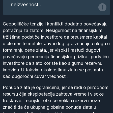
neizvesnosti.
Geopolitičke tenzije i konflikti dodatno povećavaju
potražnju za zlatom. Nesigurnost na finansijskim
tržištima podstiče investitore da preusmere kapital
u plemenite metale. Javni dug igra značajnu ulogu u
formiranju cene zlata, jer visoki i rastući dugovi
povećavaju percepciju finansijskog rizika i podstiču
investitore da zlato koriste kao sigurnu rezervnu
imovinu. U takvim okolnostima zlato se posmatra
kao dugoročni čuvar vrednosti.
Ponuda zlata je ograničena, jer se radi o prirodnom
resursu čija eksploatacija zahteva vreme i visoke
troškove. Teorijski, otkriće velikih rezervi može
značiti da će ukupna globalna ponuda zlata u