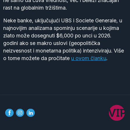
ne samo da čuva vrednost, već i beleži značajan
rast na globalnim tržištima.
Neke banke, uključujući UBS i Societe Generale, u
najnovijim analizama spominju scenarije u kojima
zlato može dosegnuti $6,000 po unci u 2026.
godini ako se makro uslovi (geopolitička
neizvesnost i monetarna politika) intenziviraju. Više
o tome možete da pročitate
u ovom članku
.