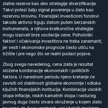
zlatne rezerve kao deo strategije diverzifikacije.
Takvi potezi šalju signal poverenja u zlato kao
rezervnu imovinu. Finansijski investicioni fondovi
takođe aktivno trguju zlatom putem berzanskih
instrumenata, a njihove kratkoročne strategije
mogu izazvati brze oscilacije cene. Psihološki
faktori i očekivanja investitora ne treba zanemariti,
jer vesti i ekonomske prognoze često utiču na
tržište i pre nego što se realni podaci pojave.
Zbog svega navedenog, cena zlata je rezultat
složene kombinacije ekonomskih i političkih
faktora. U narednom periodu njeno kretanje će
zavisiti od stabilnosti globalne ekonomije i odluka
ključnih finansijskih institucija. Kombinacija visokih
stopa inflacije, niskih kamatnih stopa i rastućeg
javnog duga često stvara okruženje u kojem zlato