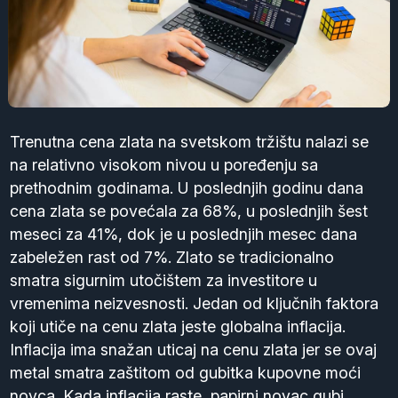
Trenutna cena zlata na svetskom tržištu nalazi se
na relativno visokom nivou u poređenju sa
prethodnim godinama. U poslednjih godinu dana
cena zlata se povećala za 68%, u poslednjih šest
meseci za 41%, dok je u poslednjih mesec dana
zabeležen rast od 7%. Zlato se tradicionalno
smatra sigurnim utočištem za investitore u
vremenima neizvesnosti. Jedan od ključnih faktora
koji utiče na cenu zlata jeste globalna inflacija.
Inflacija ima snažan uticaj na cenu zlata jer se ovaj
metal smatra zaštitom od gubitka kupovne moći
novca. Kada inflacija raste, papirni novac gubi